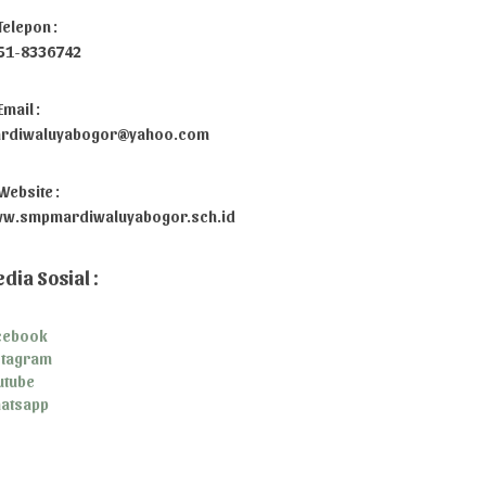
Telepon :
51-8336742
Email :
rdiwaluyabogor@yahoo.com
Website :
w.smpmardiwaluyabogor.sch.id
dia Sosial :
cebook
stagram
utube
atsapp