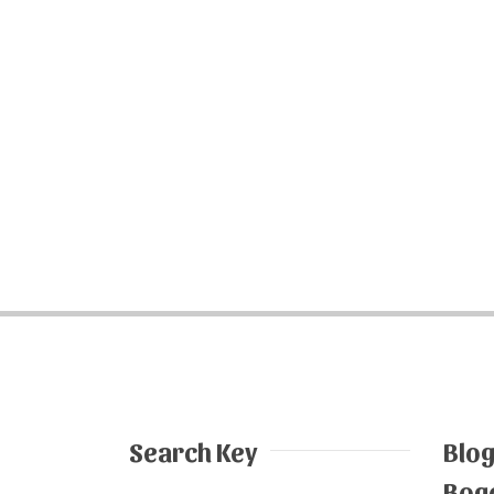
Search Key
Blo
Bog