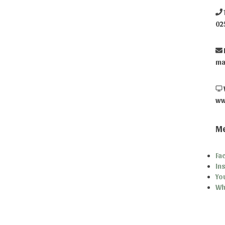
02
ma
ww
Me
Fa
In
Yo
Wh