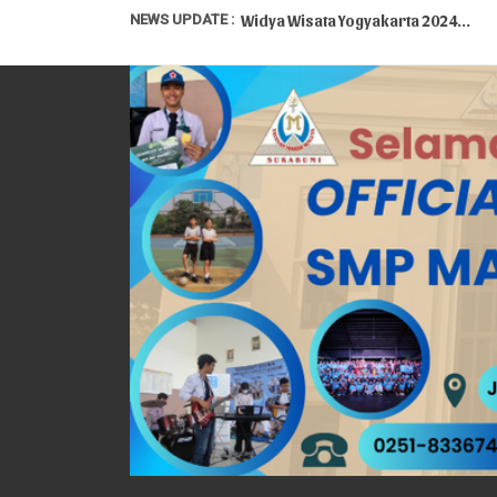
NEWS UPDATE :
Widya Wisata Yogyakarta 2024...
Bible Camp Kelas VII SMP Mardi Walu
PENERIMAAN PESERTA DIDIK BARU TAH
KEGIATAN PARENTING ORANG TUA SISW
Penerimaan Peserta Didik Baru TP.
Simulasi Pembelajaran Tatap Muka T
Masa Pengenalan Lingkungan Sekola
Pelepasan Siswa-Siswi SMP Mardi W
google classroom IPS 7 B...
HUT Ke-64 Yayasan Mardi Waluya Suk