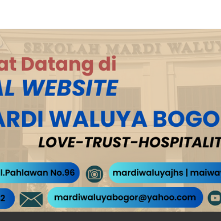
ya Bogor 2023 - Grand Ce...
UN AJARAN 2024/2025...
A TA. 2022/2023...
2022/2023...
erbatas 2021...
h (MPLS) 2021...
aluya Bogor Tahun Pelajaran...
abumi - Budaya Mardi Waluy...