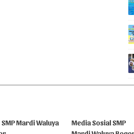
g SMP Mardi Waluya
Media Sosial SMP
or
Mardi Waluya Bogo