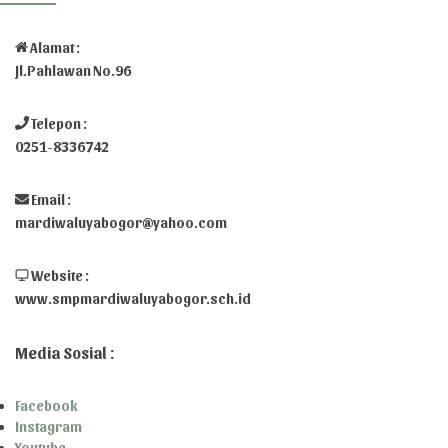
Alamat :
Jl.Pahlawan No.96
Telepon :
0251-8336742
Email :
mardiwaluyabogor@yahoo.com
Website :
www.smpmardiwaluyabogor.sch.id
Media Sosial :
Facebook
Instagram
Youtube